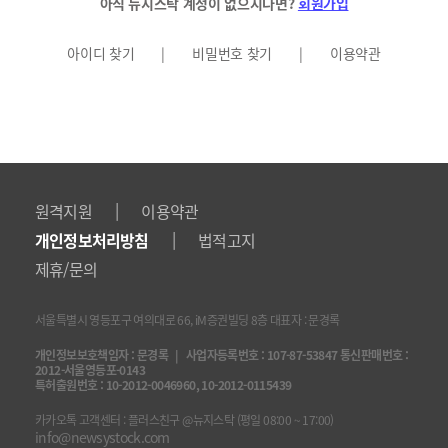
아직 뉴지스탁 계정이 없으시다면?
회원가입
아이디 찾기
|
비밀번호 찾기
|
이용약관
|
원격지원
이용약관
|
개인정보처리방침
법적고지
제휴/문의
서울특별시 영등포구 여의대로 66, iM증권빌딩 8층 대표자 : 문경록
개인정보보호책임자 : 문경록 | 사업자등록번호 : 107-87-53847 통신판매번호 :
2012-서울영등포-0143
특허출원번호 : 10-2012-0046960, 10-2012-0115439
카카오톡 고객센터 : 플러스친구 @뉴지스탁 (평일 08:00 ~ 17:00)
info@newsystock.com