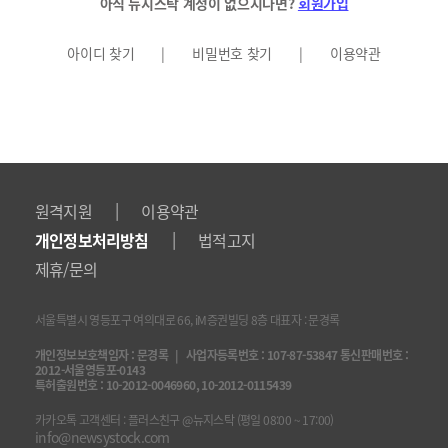
아직 뉴지스탁 계정이 없으시다면?
회원가입
아이디 찾기
|
비밀번호 찾기
|
이용약관
|
원격지원
이용약관
|
개인정보처리방침
법적고지
제휴/문의
서울특별시 영등포구 여의대로 66, iM증권빌딩 8층 대표자 : 문경록
개인정보보호책임자 : 문경록 | 사업자등록번호 : 107-87-53847 통신판매번호 :
2012-서울영등포-0143
특허출원번호 : 10-2012-0046960, 10-2012-0115439
카카오톡 고객센터 : 플러스친구 @뉴지스탁 (평일 08:00 ~ 17:00)
info@newsystock.com