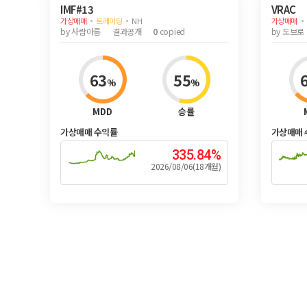
IMF#13
VRAC
가상매매
트레이딩
NH
가상매매
by
사람아름
결과공개
0
copied
by
도브로
63
55
%
%
MDD
승률
가상매매 수익률
가상매매 
335.84%
2026/08/06(18개월)