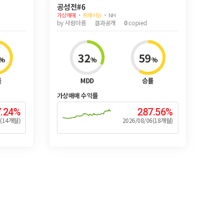
공성전#6
가상매매
트레이딩
NH
by
사람아름
결과공개
0
copied
32
59
%
%
%
률
MDD
승률
가상매매 수익률
7.24%
287.56%
6(14개월)
2026/08/06(18개월)