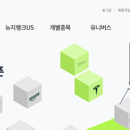
로그인
회원가입
뉴지랭크US
개별종목
유니버스
픈