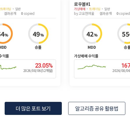
로우볼#1
트레이딩
일반
가상매매
트레이딩
일반
결과공개
0
copied
by
고요한여울
결과공개
0
copied
64
49
42
55
%
%
%
MDD
승률
MDD
승
수익률
가상매매 수익률
23.05%
16
2026/08/06(52개월)
2026/08/0
더 많은 포트 보기
알고리즘 공유 활용법